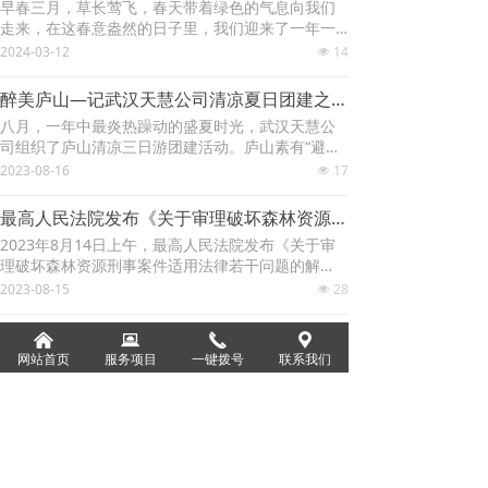
早春三月，草长莺飞，春天带着绿色的气息向我们
烧烤”香气扑鼻，“
林业规划类
走来，在这春意盎然的日子里，我们迎来了一年一
度的“3.12”植树节。为响应国家植树造林的号召，共
2024-03-12
14
넶
同营造健康绿色环境，亲身体验劳动的乐趣，天慧
林业设计类
公司组织全员开展义务植树活动，一行人驱车来到
醉美庐山—记武汉天慧公司清凉夏日团建之庐山行
了江夏全民义务植树点。 一来到植树点，大家斗志
使用林地专项咨询类
八月，一年中最炎热躁动的盛夏时光，武汉天慧公
昂扬，每人领一株小树
司组织了庐山清凉三日游团建活动。庐山素有“避暑
圣地”的称号，正值八月上山，别有一番舒爽体验。
2023-08-16
林业工程项目验收类
17
넶
经过三个多小时的车程，我们抵达了美丽的庐山风
景区。一行人乘坐索道上到庐山著名的牯岭镇。蝉
最高人民法院发布《关于审理破坏森林资源刑事案件适用法律若干问题的解释》（附全文）
噪翠林人欲静，山风拂得半日闲。饱尝了一顿美味
2023年8月14日上午，最高人民法院发布《关于审
地道的江西菜肴后，我们开始了庐山
理破坏森林资源刑事案件适用法律若干问题的解
释》及典型案例，并回答记者提问。最高人民法院
2023-08-15
28
넶
研究室副主任周加海，最高人民法院研究室刑事处
处长喻海松出席发布会。发布会由最高人民法院新
낀
뀵
끅
끇
闻局副局长王斌主持。图为发布会现场。胥立鑫 摄2
上一页
1
/
4
下一页
网站首页
服务项目
一键拨号
联系我们
023年6月28日，第十四届全国人大常委会第