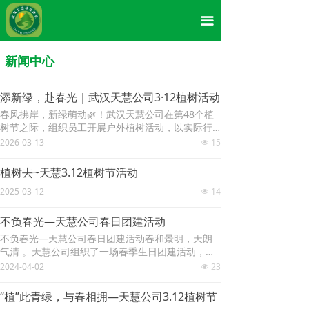
首页
끀
关于我们
新闻中心
服务项目
添新绿，赴春光｜武汉天慧公司3·12植树活动
新闻中心
春风拂岸，新绿萌动🌿！武汉天慧公司在第48个植
树节之际，组织员工开展户外植树活动，以实际行
服务案例
动践行绿色发展理念，传递企业社会责任，凝聚团
2026-03-13
15
넶
队力量，共赴可持续发展的美好征程✨。
在线留言
植树去~天慧3.12植树节活动
2025-03-12
14
넶
联系我们
不负春光—天慧公司春日团建活动
荣誉资质
不负春光—天慧公司春日团建活动春和景明，天朗
气清 。天慧公司组织了一场春季生日团建活动，在
企业文化
领略了优美景色、品尝了美味食物的同时，促进了
2024-04-02
23
넶
公司员工的交流，丰富了员工的户外生活，并加强
了集体意识。 到达活动地点后，大家分工合作，忙
资源调查类
“植”此青绿，与春相拥—天慧公司3.12植树节
碌地准备着烧烤食材。“亮亮烧烤”辣味十足，“肖记