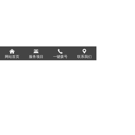
林业规划类
林业设计类
使用林地专项咨询类
林业工程项目验收类
낀
뀵
끅
끇
网站首页
服务项目
一键拨号
联系我们
版权所有：
武汉天慧林泽林业有限公司
鄂ICP备2023004168号-1
本网站由阿里云提供云计算及安全服务
本网站支持
IPv6